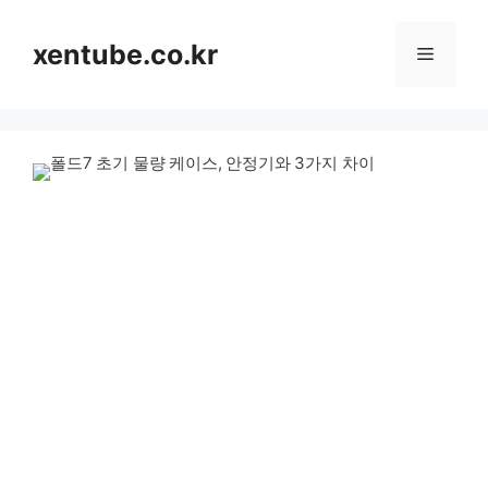
컨
텐
xentube.co.kr
메
츠
로
뉴
건
너
뛰
기