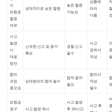
상황에
시
높은 할증
상대적으로 낮은 할증
따라
보험료
가능성
다름
할증
여부
사고
발생
사고
신속한 신고 및 증거
경찰 신고
시
경위서
확보
필수
대응
작성
방안
합의
합의서
법적 절차
과정
상대방과의 합의 필수
작성
필요
중요성
필수
보험금
사고 발생
사고 후
청구
사고 발생 즉시
후 24시간