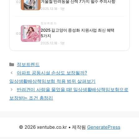
겨울철 반려동물 산책 7가지 필수 주의사항
02
2025.12.18 · 1분
정보트렌드
2025 길고양이 중성화 지원사업 최신 혜택
03
5가지
2025.12.18 · 1분
카테고리
정보트렌드
아파트 공동시설 손상도 보장될까?
일상생활배상책임보험 적용 범위 살펴보기
반려견이 사람을 물었을 때! 일상생활배상책임보험으로
보장받는 조건 총정리
© 2026 xentube.co.kr
• 제작됨
GeneratePress