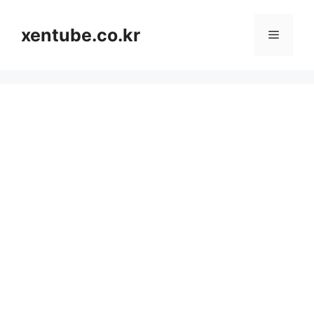
컨
텐
xentube.co.kr
메
츠
로
뉴
건
너
뛰
기