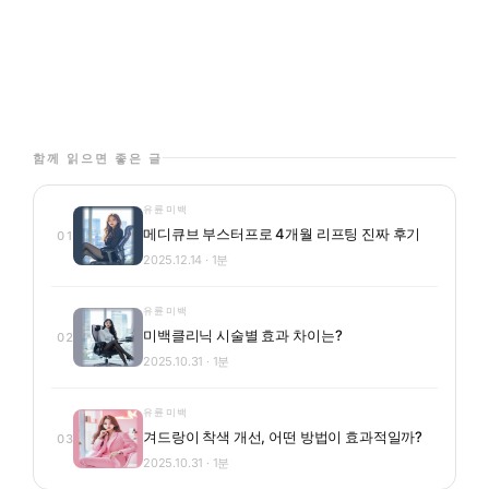
함께 읽으면 좋은 글
유륜미백
메디큐브 부스터프로 4개월 리프팅 진짜 후기
01
2025.12.14 · 1분
유륜미백
미백클리닉 시술별 효과 차이는?
02
2025.10.31 · 1분
유륜미백
겨드랑이 착색 개선, 어떤 방법이 효과적일까?
03
2025.10.31 · 1분