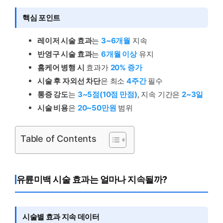
핵심 포인트
레이저 시술 효과
는
3~6개월
지속
반영구 시술 효과
는
6개월 이상
유지
홈케어 병행 시
효과가
20% 증가
시술 후 자외선 차단
은 최소
4주간
필수
통증 강도
는
3~5점(10점 만점)
, 지속 기간은
2~3일
시술 비용
은
20~50만원
범위
Table of Contents
유륜미백 시술 효과는 얼마나 지속될까?
시술별 효과 지속 데이터