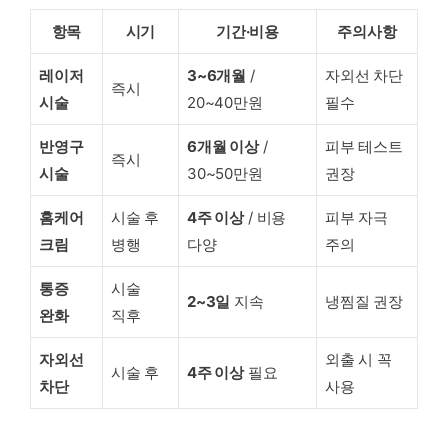
항목
시기
기간·비용
주의사항
레이저
3~6개월
/
자외선 차단
즉시
시술
20~40만원
필수
반영구
6개월 이상
/
피부 테스트
즉시
시술
30~50만원
권장
홈케어
시술 후
4주 이상
/ 비용
피부 자극
크림
병행
다양
주의
통증
시술
2~3일
지속
냉찜질 권장
완화
직후
자외선
외출 시 꼭
시술 후
4주 이상
필요
차단
사용