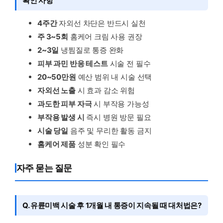
확인 사항
4주간
자외선 차단은 반드시 실천
주 3~5회
홈케어 크림 사용 권장
2~3일
냉찜질로 통증 완화
피부 과민 반응 테스트
시술 전 필수
20~50만원
예산 범위 내 시술 선택
자외선 노출
시 효과 감소 위험
과도한 피부 자극
시 부작용 가능성
부작용 발생 시
즉시 병원 방문 필요
시술 당일
음주 및 무리한 활동 금지
홈케어 제품
성분 확인 필수
자주 묻는 질문
Q. 유륜미백 시술 후 1개월 내 통증이 지속될 때 대처법은?