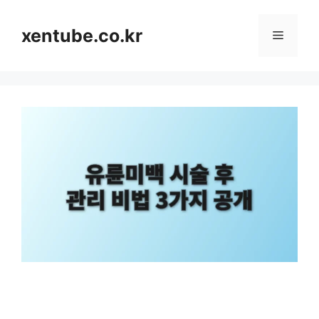
컨
텐
xentube.co.kr
메
츠
로
뉴
건
너
뛰
기