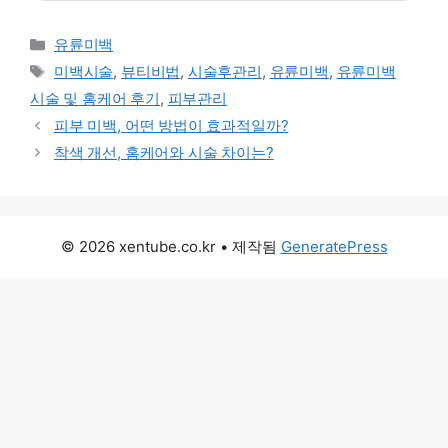
카테고리
유륜미백
태그
미백시술
,
뷰티비법
,
시술후관리
,
유륜미백
,
유륜미백
시술 및 홈케어 후기
,
피부관리
피부 미백, 어떤 방법이 효과적일까?
착색 개선, 홈케어와 시술 차이는?
© 2026 xentube.co.kr
• 제작됨
GeneratePress